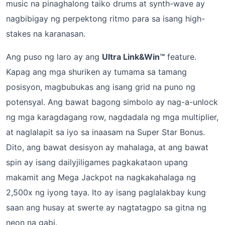
music na pinaghalong taiko drums at synth-wave ay
nagbibigay ng perpektong ritmo para sa isang high-
stakes na karanasan.
Ang puso ng laro ay ang
Ultra Link&Win™
feature.
Kapag ang mga shuriken ay tumama sa tamang
posisyon, magbubukas ang isang grid na puno ng
potensyal. Ang bawat bagong simbolo ay nag-a-unlock
ng mga karagdagang row, nagdadala ng mga multiplier,
at naglalapit sa iyo sa inaasam na Super Star Bonus.
Dito, ang bawat desisyon ay mahalaga, at ang bawat
spin ay isang dailyjiligames pagkakataon upang
makamit ang Mega Jackpot na nagkakahalaga ng
2,500x ng iyong taya. Ito ay isang paglalakbay kung
saan ang husay at swerte ay nagtatagpo sa gitna ng
neon na gabi.