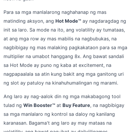
Para sa mga manlalarong naghahanap ng mas
matinding aksyon, ang
Hot Mode™
ay nagdaragdag ng
init sa laro. Sa mode na ito, ang volatility ay tumataas,
at ang mga row ay mas mabilis na nagbubukas, na
nagbibigay ng mas malaking pagkakataon para sa mga
multiplier na umabot hanggang 8x. Ang bawat sandali
sa Hot Mode ay puno ng kaba at excitement, na
nagpapaalala sa atin kung bakit ang mga ganitong uri
ng slot ay patuloy na kinahuhumalingan ng marami.
Ang laro ay nag-aalok din ng mga makabagong tool
tulad ng
Win Booster™
at
Buy Feature
, na nagbibigay
sa mga manlalaro ng kontrol sa daloy ng kanilang
karanasan. Bagama't ang laro ay may mataas na
volatility, ang bawat pag-ikot ay dailyjiligames