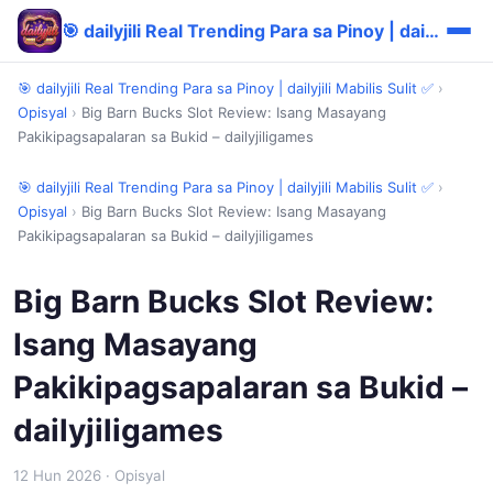
🎯 dailyjili Real Trending Para sa Pinoy | dailyjili Mabilis Sulit ✅
🎯 dailyjili Real Trending Para sa Pinoy | dailyjili Mabilis Sulit ✅
›
Opisyal
›
Big Barn Bucks Slot Review: Isang Masayang
Pakikipagsapalaran sa Bukid – dailyjiligames
🎯 dailyjili Real Trending Para sa Pinoy | dailyjili Mabilis Sulit ✅
›
Opisyal
›
Big Barn Bucks Slot Review: Isang Masayang
Pakikipagsapalaran sa Bukid – dailyjiligames
Big Barn Bucks Slot Review:
Isang Masayang
Pakikipagsapalaran sa Bukid –
dailyjiligames
12 Hun 2026
· Opisyal