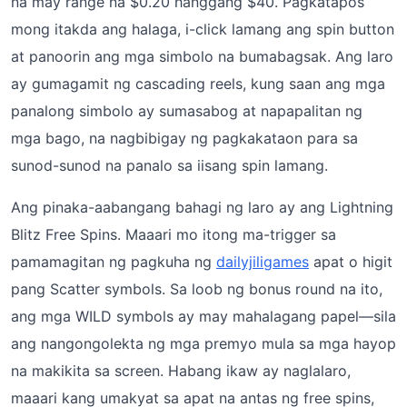
na may range na $0.20 hanggang $40. Pagkatapos
mong itakda ang halaga, i-click lamang ang spin button
at panoorin ang mga simbolo na bumabagsak. Ang laro
ay gumagamit ng cascading reels, kung saan ang mga
panalong simbolo ay sumasabog at napapalitan ng
mga bago, na nagbibigay ng pagkakataon para sa
sunod-sunod na panalo sa iisang spin lamang.
Ang pinaka-aabangang bahagi ng laro ay ang Lightning
Blitz Free Spins. Maaari mo itong ma-trigger sa
pamamagitan ng pagkuha ng
dailyjiligames
apat o higit
pang Scatter symbols. Sa loob ng bonus round na ito,
ang mga WILD symbols ay may mahalagang papel—sila
ang nangongolekta ng mga premyo mula sa mga hayop
na makikita sa screen. Habang ikaw ay naglalaro,
maaari kang umakyat sa apat na antas ng free spins,