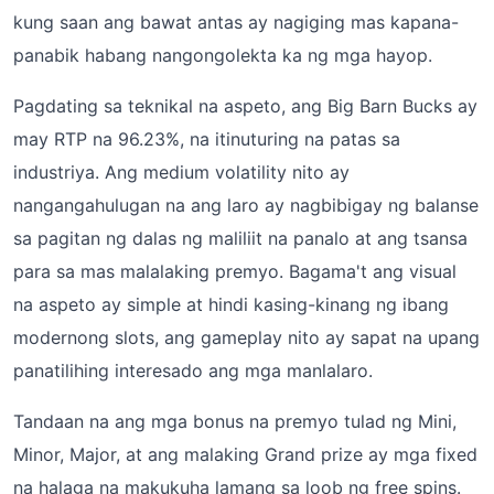
kung saan ang bawat antas ay nagiging mas kapana-
panabik habang nangongolekta ka ng mga hayop.
Pagdating sa teknikal na aspeto, ang Big Barn Bucks ay
may RTP na 96.23%, na itinuturing na patas sa
industriya. Ang medium volatility nito ay
nangangahulugan na ang laro ay nagbibigay ng balanse
sa pagitan ng dalas ng maliliit na panalo at ang tsansa
para sa mas malalaking premyo. Bagama't ang visual
na aspeto ay simple at hindi kasing-kinang ng ibang
modernong slots, ang gameplay nito ay sapat na upang
panatilihing interesado ang mga manlalaro.
Tandaan na ang mga bonus na premyo tulad ng Mini,
Minor, Major, at ang malaking Grand prize ay mga fixed
na halaga na makukuha lamang sa loob ng free spins.