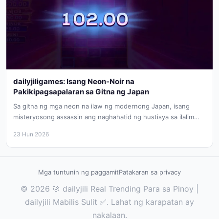
dailyjiligames: Isang Neon-Noir na
Pakikipagsapalaran sa Gitna ng Japan
Sa gitna ng mga neon na ilaw ng modernong Japan, isang
misteryosong assassin ang naghahatid ng hustisya sa ilalim
ng...
23 Hun 2026
Mga tuntunin ng paggamit
Patakaran sa privacy
© 2026 🎯 dailyjili Real Trending Para sa Pinoy |
dailyjili Mabilis Sulit ✅. Lahat ng karapatan ay
nakalaan.