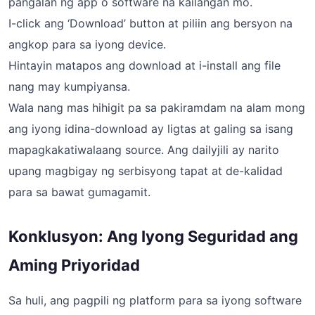
pangalan ng app o software na kailangan mo.
I-click ang ‘Download’ button at piliin ang bersyon na
angkop para sa iyong device.
Hintayin matapos ang download at i-install ang file
nang may kumpiyansa.
Wala nang mas hihigit pa sa pakiramdam na alam mong
ang iyong idina-download ay ligtas at galing sa isang
mapagkakatiwalaang source. Ang dailyjili ay narito
upang magbigay ng serbisyong tapat at de-kalidad
para sa bawat gumagamit.
Konklusyon: Ang Iyong Seguridad ang
Aming Priyoridad
Sa huli, ang pagpili ng platform para sa iyong software