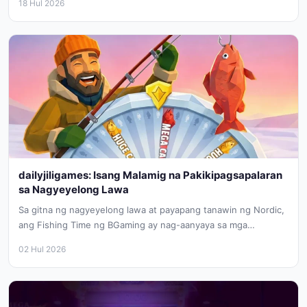
18 Hul 2026
dailyjiligames: Isang Malamig na Pakikipagsapalaran
sa Nagyeyelong Lawa
Sa gitna ng nagyeyelong lawa at payapang tanawin ng Nordic,
ang Fishing Time ng BGaming ay nag-aanyaya sa mga
manlalaro...
02 Hul 2026