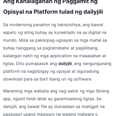
Ang Kahalagahan ng Paggamit ng
Opisyal na Platform tulad ng dailyjili
Sa modernong panahon ng teknolohiya, ang bawat
aspeto ng ating buhay ay konektado na sa digital na
mundo. Mula sa pakikipag-ugnayan sa mga mahal sa
buhay hanggang sa pagtatrabaho at paglilibang,
kailangan natin ng mga application na maaasahan at
ligtas. Dito pumapasok ang
dailyjili
, ang nangungunang
platform na nagbibigay ng opisyal at siguradong
download para sa iba’t ibang uri ng software.
Maraming mga website ang nag-aalok ng mga libreng
app, ngunit hindi lahat ay garantisadong ligtas. Sa
dailyjili, ang bawat file ay dumadaan sa mahigpit na
pagsusuri upang masiguro na walang malware o