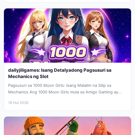
dailyjiligames: Isang Detalyadong Pagsusuri sa
Mechanics ng Slot
Pagsusuri sa 1000 Moon Girls: Isang Malalim na Silip sa
Mechanics Ang 1000 Moon Girls mula sa Amigo Gaming ay...
18 Hul 2026